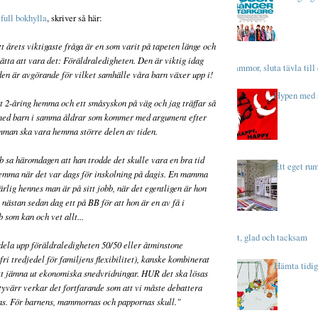
full bokhylla
, skriver så här:
att årets viktigaste fråga är en som varit på tapeten länge och
ätta att vara det: Föräldraledigheten. Den är viktig idag
Mammor, sluta tävla till 
 den är avgörande för vilket samhälle våra barn växer upp i!
Hypen med 
rt 2-åring hemma och ett småsyskon på väg och jag träffar så
med barn i samma åldrar som kommer med argument efter
mman ska vara hemma större delen av tiden.
b sa häromdagen att han trodde det skulle vara en bra tid
Ett eget ru
hemma när det var dags för inskolning på dagis. En mamma
rlig hennes man är på sitt jobb, när det egentligen är hon
nästan sedan dag ett på BB för att hon är en av få i
b som kan och vet allt...
Kåt, glad och tacksam
t dela upp föräldraledigheten 50/50 eller åtminstone
ri tredjedel för familjens flexibilitet), kanske kombinerat
Hämta tidig
tt jämna ut ekonomiska snedvridningar. HUR det ska lösas
tyvärr verkar det fortfarande som att vi måste debattera
as. För barnens, mammornas och pappornas skull."