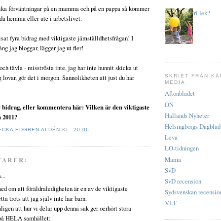
 olika förväntningar på en mamma och på en pappa så kommer
Fri lek?
da hemma eller ute i arbetslivet.
isat fyra bidrag med viktigaste jämställdhetsfrågan! I
ng jag bloggar, lägger jag ut fler!
h tävla - misströsta inte, jag har inte hunnit skicka ut
lovar, gör det i morgon. Sannolikheten att just du har
SKRIET FRÅN KÄ
MEDIA
Aftonbladet
DN
r bidrag, eller kommentera här: Vilken är den viktigaste
Hallands Nyheter
n 2011?
Helsingborgs Dagblad
ECKA EDGREN ALDÉN
KL.
20:06
Leva
LO-tidningen
Mama
TARER:
SvD
...
SvD recension
ed om att föräldraledigheten är en av de viktigaste
Sydsvenskan recensio
tta trots att jag själv inte har barn.
VLT
ligen att hur vi delar upp denna sak ger oerhört stora
 på HELA samhället: