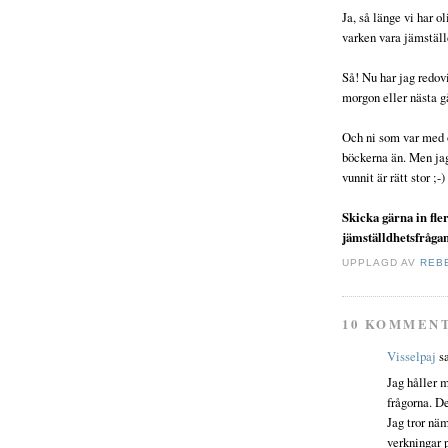
Ja, så länge vi har
varken vara jämställ
Så! Nu har jag redov
morgon eller nästa gå
Och ni som var med oc
böckerna än. Men jag 
vunnit är rätt stor ;-)
Skicka gärna in fle
jämställdhetsfråga
UPPLAGD AV
REB
10 KOMMEN
Visselpaj
sa
Jag håller m
frågorna. De
Jag tror näm
verkningar