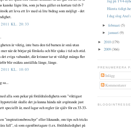
Jag på TV4-nyh
kanske lägre lön, som ju bara gäller en kortare tid (6-7
Hämta tidigt-he
rsök att leva ett liv med så lite bidrag som möjligt - det
I dag slog Axel
ndighet.
2011 KL. 20:33
februari
(5)
►
januari
(9)
►
.
2010
(179)
►
gheten är viktig, inte bara den tid barnen är små utan
2009
(366)
►
mer när de börjar på förskola och blir sjuka i tid och otid.
 det eviga vabandet, där kvinnor tar ut väldigt många fler
rför blir osäkra anställda länge, länge.
PRENUMERERA P
2011 KL. 10:03
Inlägg
g sa...
Kommentarer
ed alla som pekar på föräldraledighetn som "viktigast
 hypotetiskt skulle det ju kunna hända nåt avgörande just
BLOGGINTRESS
ett speciellt år, med lagar och regler (är själv för en 33-33-
en "inspirationsbroschyr" eller liknande, om tips och tricks
åra fall", så som egenföretagare (t.ex. föräldraledighet på