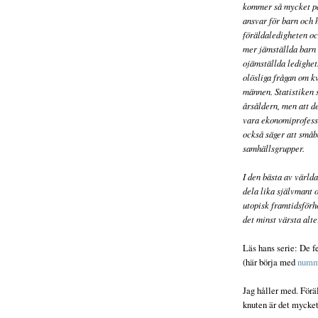
kommer så mycket på 
ansvar för barn och h
föräldaledigheten oc
mer jämställda barn 
ojämställda ledighet
olösliga frågan om kv
männen. Statistiken s
årsåldern, men att d
vara ekonomiprofesso
också säger att småb
samhällsgrupper.
I den bästa av världa
dela lika självmant 
utopisk framtidsförh
det minst värsta alte
Läs hans serie: De f
(här börja med
numm
Jag håller med. Förä
knuten är det mycket 