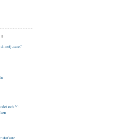
GG
vinnotjusare?
in
det och 50-
iken
r starkare