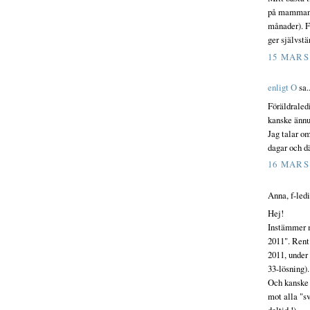
på mammans 
månader). Fö
ger självstä
15 MARS 
enligt O
sa..
Föräldraledi
kanske ännu 
Jag talar om
dagar och dä
16 MARS 
Anna, f-ledi
Hej!
Instämmer m
2011". Rent
2011, under 
33-lösning).
Och kanske 
mot alla "sv
deltid,!)