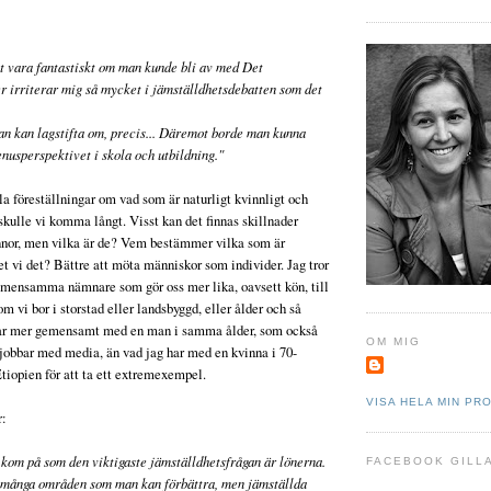
et vara fantastiskt om man kunde bli av med Det
 irriterar mig så mycket i jämställdhetsdebatten som det
man kan lagstifta om, precis... Däremot borde man kunna
enusperspektivet i skola och utbildning."
la föreställningar om vad som är naturligt kvinnligt och
skulle vi komma långt. Visst kan det finnas skillnader
nor, men vilka är de? Vem bestämmer vilka som är
et vi det? Bättre att möta människor som individer. Jag tror
gemensamma nämnare som gör oss mer lika, oavsett kön, till
m vi bor i storstad eller landsbyggd, eller ålder och så
har mer gemensamt med en man i samma ålder, som också
OM MIG
jobbar med media, än vad jag har med en kvinna i 70-
Etiopien för att ta ett extremexempel.
VISA HELA MIN PRO
r:
 kom på som den viktigaste jämställdhetsfrågan är lönerna.
FACEBOOK GILL
t många områden som man kan förbättra, men jämställda