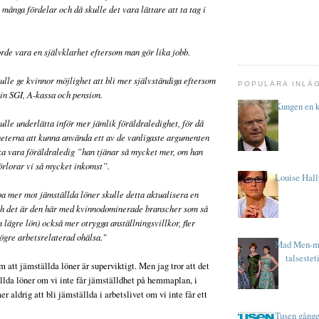
många fördelar och då skulle det vara lättare att ta tag i
orde vara en självklarhet eftersom man gör lika jobb.
kulle ge kvinnor möjlighet att bli mer självständiga eftersom
POPULÄRA INLÄ
in SGI, A-kassa och pension.
Kungen en k
ulle underlätta inför mer jämlik föräldraledighet, för då
eterna att kunna använda ett av de vanligaste argumenten
ska vara föräldraledig ”han tjänar så mycket mer, om han
örlorar vi så mycket inkomst”.
Louise Hall
a mer mot jämställda löner skulle detta aktualisera en
ch det är den här med kvinnodominerade branscher som så
 lägre lön) också mer otrygga anställningsvillkor, fler
högre arbetsrelaterad ohälsa."
Mad Men-mo
talsestet
 att jämställda löner är superviktigt. Men jag tror att det
ällda löner om vi inte får jämställdhet på hemmaplan, i
 aldrig att bli jämställda i arbetslivet om vi inte får ett
Tusen gånge