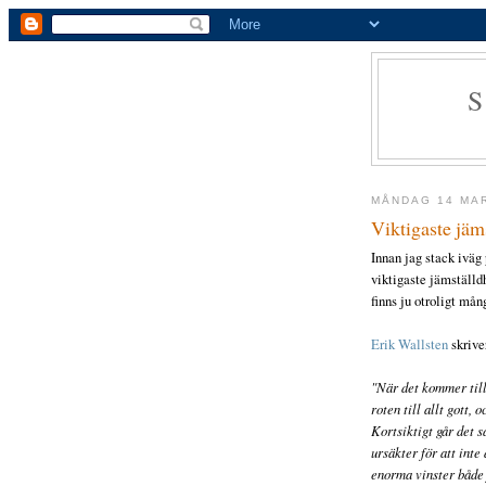
MÅNDAG 14 MA
Viktigaste jäm
Innan jag stack iväg
viktigaste jämställdh
finns ju otroligt mån
Erik Wallsten
skriver
"När det kommer till
roten till allt gott,
Kortsiktigt går det 
ursäkter för att inte
enorma vinster både 