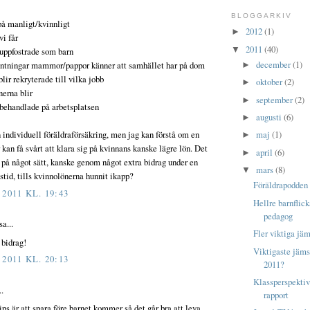
BLOGGARKIV
på manligt/kvinnligt
2012
(1)
►
vi får
2011
(40)
▼
 uppfostrade som barn
december
(1)
äntningar mammor/pappor känner att samhället har på dom
►
lir rekryterade till vilka jobb
oktober
(2)
►
nerna blir
september
(2)
►
r behandlade på arbetsplatsen
augusti
(6)
►
n individuell föräldraförsäkring, men jag kan förstå om en
maj
(1)
►
 kan få svårt att klara sig på kvinnans kanske lägre lön. Det
april
(6)
►
 på något sätt, kanske genom något extra bidrag under en
mars
(8)
▼
tid, tills kvinnolönerna hunnit ikapp?
Föräldrapodden 
2011 KL. 19:43
Hellre barnflick
pedagog
sa...
Fler viktiga jäm
 bidrag!
Viktigaste jäms
2011 KL. 20:13
2011?
Klassperspekti
.
rapport
ips är att spara före barnet kommer så det går bra att leva