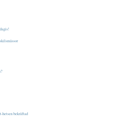
dagis!
skilsmässor
m?
t-hetsen bekräftad