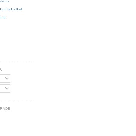
eterna
tsen bekräftad
 mig
Å
ERADE