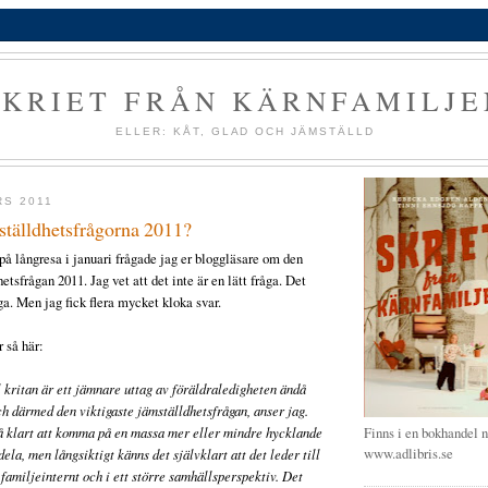
SKRIET FRÅN KÄRNFAMILJE
ELLER: KÅT, GLAD OCH JÄMSTÄLLD
RS 2011
ställdhetsfrågorna 2011?
 på långresa i januari frågade jag er bloggläsare om den
etsfrågan 2011. Jag vet att det inte är en lätt fråga. Det
ga. Men jag fick flera mycket kloka svar.
 så här:
 kritan är ett jämnare uttag av föräldraledigheten ändå
 och därmed den viktigaste jämställdhetsfrågan, anser jag.
så klart att komma på en massa mer eller mindre hycklande
Finns i en bokhandel n
www.adlibris.se
 dela, men långsiktigt känns det självklart att det leder till
familjeinternt och i ett större samhällsperspektiv. Det