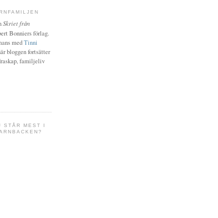
RNFAMILJEN
en
Skriet från
ert Bonniers förlag.
mmans med
Tinni
här bloggen fortsätter
raskap, familjeliv
J STÅR MEST I
ARNBACKEN?