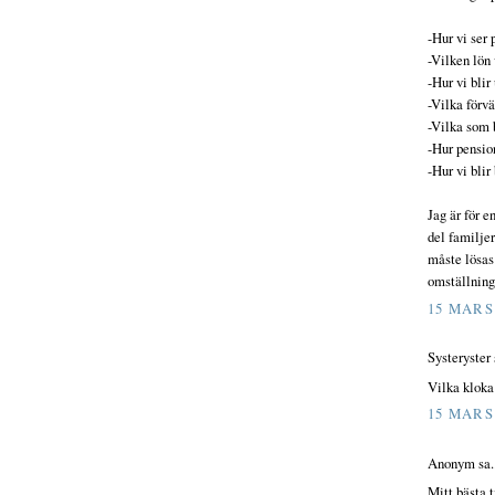
-Hur vi ser 
-Vilken lön 
-Hur vi blir
-Vilka förv
-Vilka som b
-Hur pensio
-Hur vi bli
Jag är för e
del familjer
måste lösas
omställnings
15 MARS 
Systeryster 
Vilka kloka
15 MARS 
Anonym sa..
Mitt bästa t