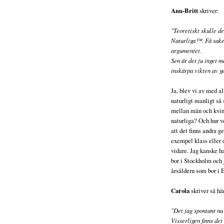
Ann-Britt
skriver:
"Teoretiskt skulle d
Naturliga™. Få saker
argumentet.
Sen är det ju inget 
inskärpa vikten av g
Ja, blev vi av med al
naturligt manligt så 
mellan män och kvin
naturliga? Och hur v
att det finns andra 
exempel klass eller o
vidare. Jag kanske 
bor i Stockholm och 
årsåldern som bor i 
Carola
skriver så hä
"Det jag spontant nu
Visserligen finns de