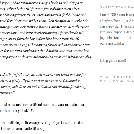
köpet: båda föräldrarna tvingas både ta och släppa på
SKRIET FRÅN KÄ
em, vilket leder till fortsatt jämställdhet även efter
I mars 2009 kom bok
h i förlängningen till ett mer harmoniskt förhållande och
kärnfamiljen
ut på Alb
med föräldrar som håller ihop. Och framför allt verkar det
Jag skrev den tillsa
suttaget vara den främsta boven i dramat om den till synes
Ernsjöö Rappe
. I den 
innors löne- och karriäreftersläpning i förhållande till
jag debatten om föräld
äger att vi faktiskt har hyfsat lika löner fram till 30-
och jämställdhet.
et sen skenar i väg till männens fördel och man behöver inte
r för att fatta sambandet där. Särskilt inte som statistiken
arnspappor är de som arbetar allra mest och hårdast av alla
Häng gärna med!
r skulle ju folk inse sitt och andras eget bästa och därför
VEM I DIN FAMIL
och med glädje. Tyvärr verkar det vara en fullständigt
PULKABACKEN/B
oppning och då är en individualiserad föräldraförsäkring
rnativet."
em sämsta ursäkterna för män att inte vara med sina barn
er fem
och gå bakåt!).
ldraförsäkringen är en superviktig fråga. Löser man den
i trasslet som skulle lösa sig.