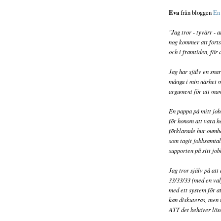
Eva
från bloggen
En 
"Jag tror - tyvärr - 
nog kommer att forts
och i framtiden, för
Jag har själv en sna
många i min närhet 
argument för att ma
En pappa på mitt job
för honom att vara 
förklarade hur oumbä
som tagit jobbsamtal 
supporten på sitt job
Jag tror själv på at
33/33/33 (med en valf
med ett system för a
kan diskuteras, men 
ATT det behöver lös