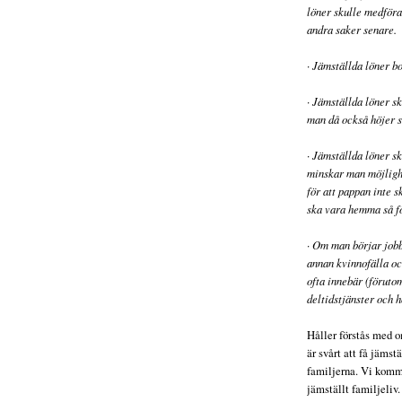
löner skulle medföra 
andra saker senare.
· Jämställda löner b
· Jämställda löner s
man då också höjer s
· Jämställda löner sk
minskar man möjligh
för att pappan inte 
ska vara hemma så f
· Om man börjar jobb
annan kvinnofälla o
ofta innebär (förutom
deltidstjänster och 
Håller förstås med om
är svårt att få jämst
familjerna. Vi kommer
jämställt familjeliv.